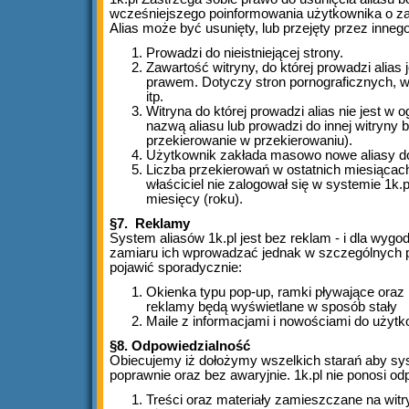
wcześniejszego poinformowania użytkownika o zai
Alias może być usunięty, lub przejęty przez inneg
Prowadzi do nieistniejącej strony.
Zawartość witryny, do której prowadzi alias 
prawem. Dotyczy stron pornograficznych, 
itp.
Witryna do której prowadzi alias nie jest w
nazwą aliasu lub prowadzi do innej witryny 
przekierowanie w przekierowaniu).
Użytkownik zakłada masowo nowe aliasy do
Liczba przekierowań w ostatnich miesiącach
właściciel nie zalogował się w systemie 1k.p
miesięcy (roku).
§7. Reklamy
System aliasów 1k.pl jest bez reklam - i dla wy
zamiaru ich wprowadzać jednak w szczególnych 
pojawić sporadycznie:
Okienka typu pop-up, ramki pływające oraz 
reklamy będą wyświetlane w sposób stały
Maile z informacjami i nowościami do użyt
§8. Odpowiedzialność
Obiecujemy iż dołożymy wszelkich starań aby syst
poprawnie oraz bez awaryjnie. 1k.pl nie ponosi od
Treści oraz materiały zamieszczane na wit