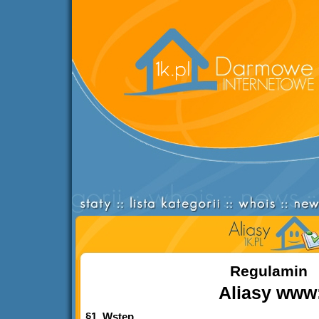
Regulamin
Aliasy
www
§1. Wstęp