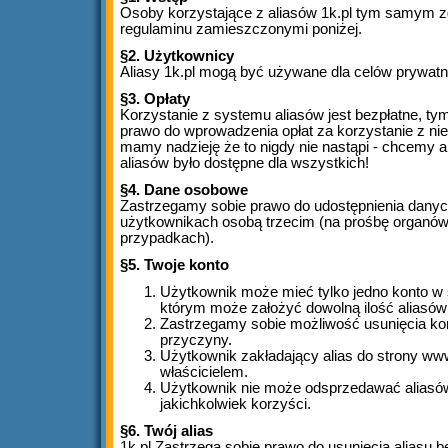
Osoby korzystające z aliasów 1k.pl tym samym z
regulaminu zamieszczonymi poniżej.
§2. Użytkownicy
Aliasy 1k.pl mogą być używane dla celów prywat
§3. Opłaty
Korzystanie z systemu aliasów jest bezpłatne, 
prawo do wprowadzenia opłat za korzystanie z ni
mamy nadzieję że to nigdy nie nastąpi - chcemy 
aliasów było dostępne dla wszystkich!
§4. Dane osobowe
Zastrzegamy sobie prawo do udostępnienia dany
użytkownikach osobą trzecim (na prośbę organów 
przypadkach).
§5. Twoje konto
Użytkownik może mieć tylko jedno konto w 
którym może założyć dowolną ilość aliasó
Zastrzegamy sobie możliwość usunięcia ko
przyczyny.
Użytkownik zakładający alias do strony w
właścicielem.
Użytkownik nie może odsprzedawać aliasów
jakichkolwiek korzyści.
§6. Twój alias
1k.pl Zastrzega sobie prawo do usunięcia aliasu 